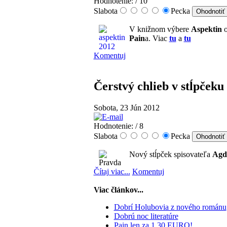
Hodnotenie:
/ 10
Slabota
Pecka
V knižnom výbere
Aspektin
Pain
a. Viac
tu
a
tu
Komentuj
Čerstvý chlieb v stĺpčeku
Sobota, 23 Jún 2012
Hodnotenie:
/ 8
Slabota
Pecka
Nový stĺpček spisovateľa
Agd
Čítaj viac...
Komentuj
Viac článkov...
Dobrí Holubovia z nového románu
Dobrú noc literatúre
Pain len za 1,30 EURO!