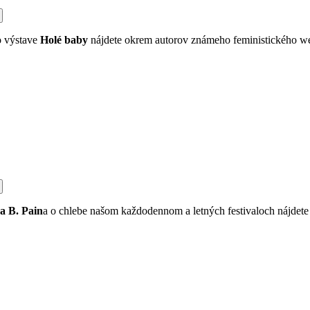
o výstave
Holé baby
nájdete okrem autorov známeho feministického 
a B. Pain
a o chlebe našom každodennom a letných festivaloch nájdet