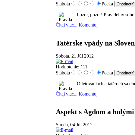
Slabota
Pecka
Pozor, pozor! Pravidelný sobot
Čítaj viac...
Komentuj
Tatérske vpády na Slove
Sobota, 21 Júl 2012
Hodnotenie:
/ 11
Slabota
Pecka
O tetovaniach a tatéroch sa do
Čítaj viac...
Komentuj
Aspekt s Agdom a holými
Streda, 04 Júl 2012