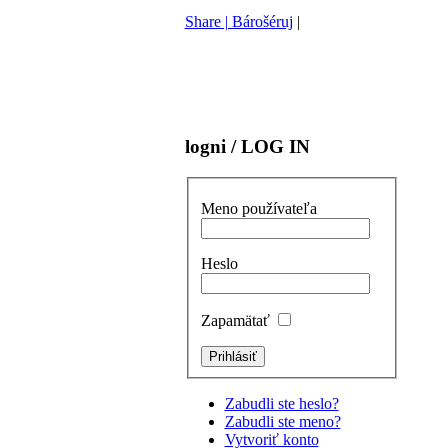
Share | Bárošéruj
|
logni / LOG IN
Meno používateľa
Heslo
Zapamätať
Zabudli ste heslo?
Zabudli ste meno?
Vytvoriť konto