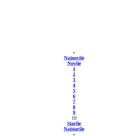
«
Najnovšie
Novšie
1
2
3
4
5
6
7
8
9
10
Staršie
Najstaršie
»