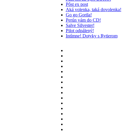
Pôst ex post
Aká volenka, taká dovolenka!
Go go Gorila!
Perún vám do CD!
Salve Silvester!
Pilot odpálený!
Intímne! Dotyky s Rytierom