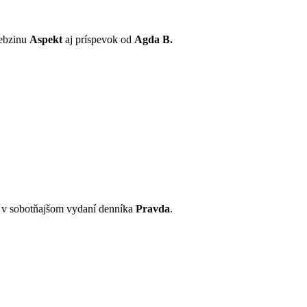
webzinu
Aspekt
aj príspevok od
Agda B.
e v sobotňajšom vydaní denníka
Pravda
.