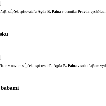
ňajší stĺpček spisovateľa
Agda B. Pain
a v denníku
Pravda
vychádza z
nsku
čítate v novom stĺpčeku spisovateľa
Agda B. Pain
a v sobotňajšom vyd
 babami